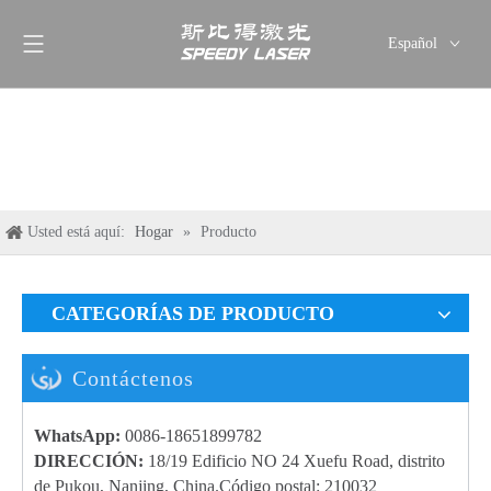
Español
English
简体中文
العربية
Français
Pусский
Usted está aquí:
Hogar
»
Producto
Deutsch
Italiano
ไทย
CATEGORÍAS DE PRODUCTO
Contáctenos
WhatsApp:
0086-18651899782
DIRECCIÓN:
18/19 Edificio NO 24 Xuefu Road, distrito
de Pukou, Nanjing, China.Código postal: 210032