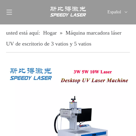
Español
English
简体中文
usted está aquí:
Hogar
»
Máquina marcadora láser
العربية
UV de escritorio de 3 vatios y 5 vatios
Français
Pусский
Deutsch
Italiano
ไทย