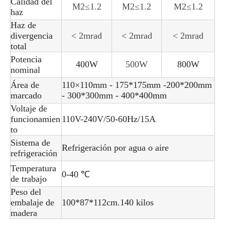
Calidad del
M2≤1.2
M2≤1.2
M2≤1.2
haz
Haz de
divergencia
< 2mrad
< 2mrad
< 2mrad
total
Potencia
400W
500W
800W
nominal
Área de
110×110mm - 175*175mm -200*200mm
marcado
- 300*300mm - 400*400mm
Voltaje de
funcionamien
110V-240V/50-60Hz/15A
to
Sistema de
Refrigeración por agua o aire
refrigeración
Temperatura
0-40 ℃
de trabajo
Peso del
embalaje de
100*87*112cm.140 kilos
madera