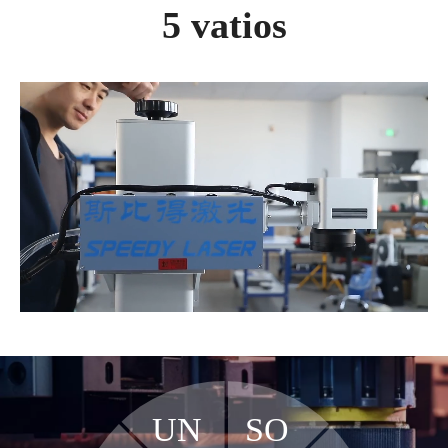
5 vatios
UN
SO