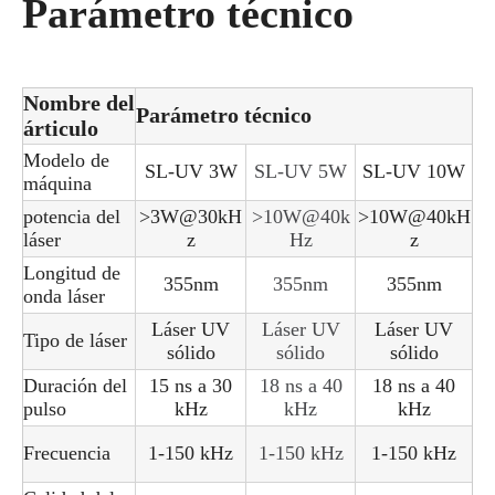
Parámetro técnico
Nombre del
Parámetro técnico
árticulo
Modelo de
SL-UV 3W
SL-UV 5W
SL-UV 10W
máquina
potencia del
>3W@30kH
>10W@40k
>10W@40kH
láser
z
Hz
z
Longitud de
355nm
355nm
355nm
onda láser
Láser UV
Láser UV
Láser UV
Tipo de láser
sólido
sólido
sólido
Duración del
15 ns a 30
18 ns a 40
18 ns a 40
pulso
kHz
kHz
kHz
Frecuencia
1-150 kHz
1-150 kHz
1-150 kHz