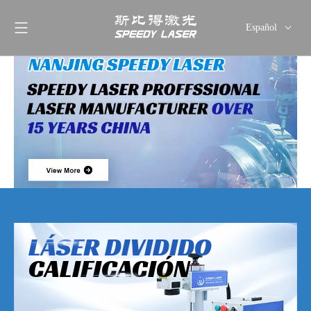
Español
English
简体中文
العربية
Français
Pусский
Deutsch
Italiano
ไทย
LÁSER DIVIDIDO
CALIFICACIÓN