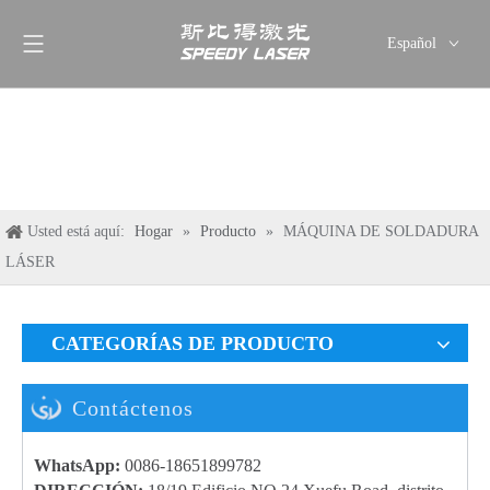
Español
English
简体中文
العربية
Français
Pусский
Usted está aquí:
Hogar
»
Producto
»
MÁQUINA DE SOLDADURA
Deutsch
LÁSER
Italiano
ไทย
CATEGORÍAS DE PRODUCTO
Contáctenos
WhatsApp:
0086-18651899782