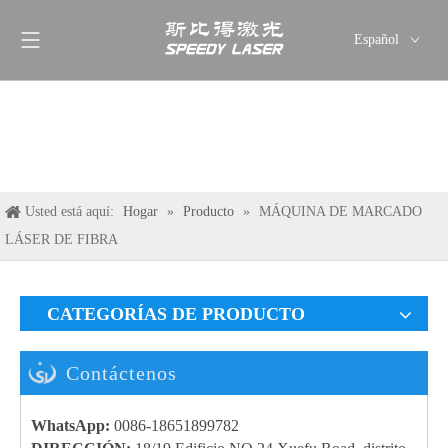
Español
English
简体中文
العربية
Français
Pусский
Usted está aquí:
Hogar
»
Producto
»
MÁQUINA DE MARCADO
Deutsch
LÁSER DE FIBRA
Italiano
ไทย
CATEGORÍAS DE PRODUCTO
Contáctenos
WhatsApp:
0086-18651899782