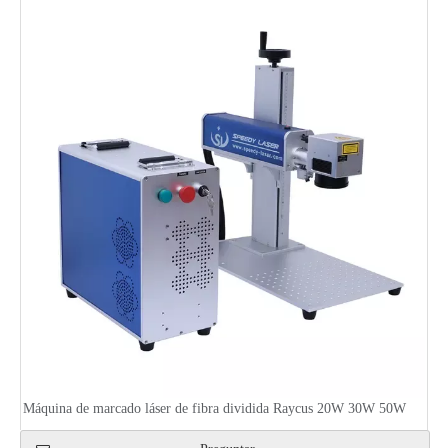
Máquina de marcado láser de fibra dividida Raycus 20W 30W 50W