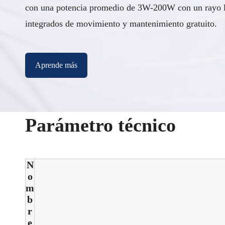
con una potencia promedio de 3W-200W con un rayo lá
integrados de movimiento y mantenimiento gratuito.
Aprende más
Parámetro técnico
N
o
m
b
r
e