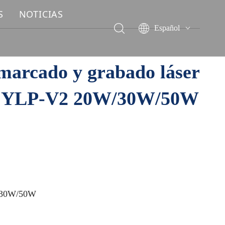
S
NOTICIAS
Español
English
简体中文
marcado y grabado láser
العربية
Français
PG YLP-V2 20W/30W/50W
Pусский
Deutsch
Italiano
ไทย
/30W/50W