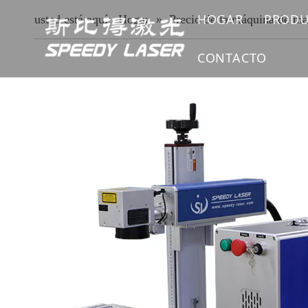
HOGAR
PRODU
usted está aquí:
Hogar
»
Precio de la máquina de m
MÁQ
CONTACTO
MÁQ
MÁQ
MÁQ
MÁQ
MÁQ
REP