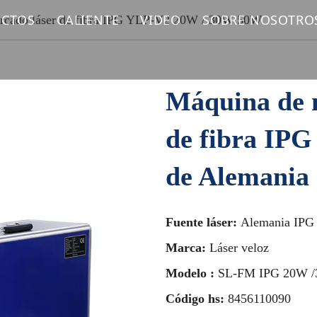
CTOS
CALIENTE
VIDEO
SOBRE NOSOTRO
arcado láser de fibra IPG YLP-V2 20W / 30W 50W
UINA DE MARCADO LÁSER DE FIBRA
Máquina de marcado láser
UINA DE MARCADO LÁSER UV
Máquina de corte por láser de fibra
Máquina de 
UINA DE MARCADO LÁSER DE CO2
de fibra I
UINA DE SOLDADURA LÁSER
de Alemania
UINA DE LIMPIEZA LÁSER
Fuente láser:
Alemania IPG
UINA DE CORTE LÁSER DE FIBRA
Marca:
Láser veloz
UESTOS LÁSER
Modelo :
SL-FM IPG 20W 
Código hs:
8456110090