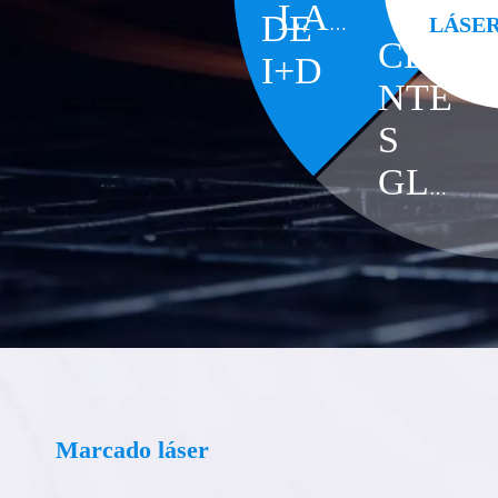
LA
DE
LÁSER
CLIE
EMP
I+D
NTE
RES
S
A
GLO
BAL
ES
Marcado láser