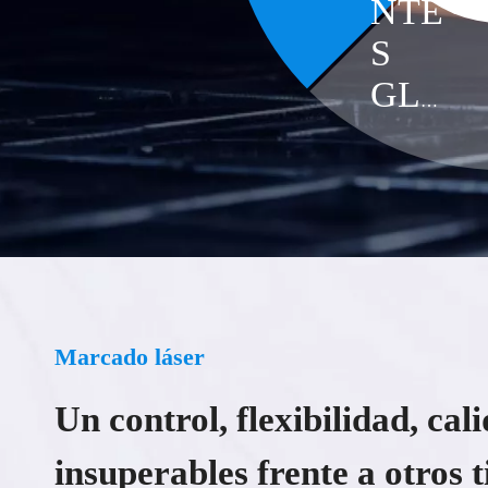
NTE
RES
S
A
GLO
BAL
ES
Marcado láser
Un control, flexibilidad, cal
insuperables frente a otros t