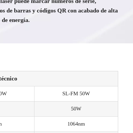
áser puede marcar números de serie,
os de barras y códigos QR con acabado de alta
 de energía.
técnico
30W
SL-FM 50W
50W
m
1064nm