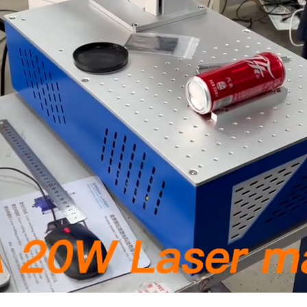
aded
:
.71%