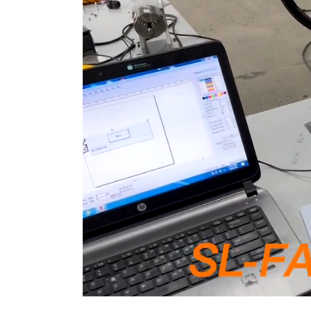
Lo
Unmute
57