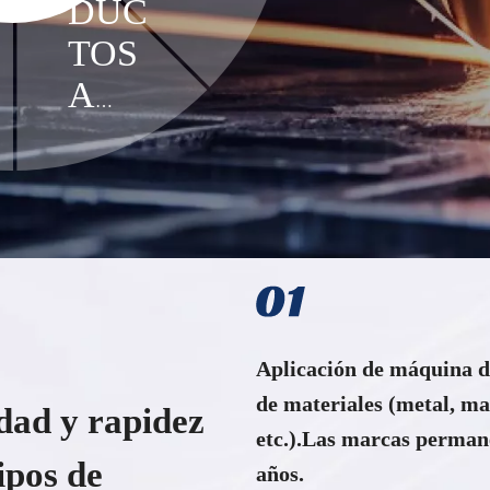
DUC
PAÑ
industrial.
TOS
ERO
A
S
ESC
ALA
Aplicación de máquina d
de materiales (metal, mad
idad y rapidez
etc.).Las marcas perman
ipos de
años.