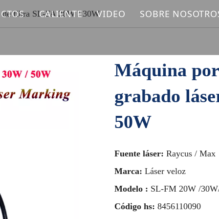
CTOS
CALIENTE
VIDEO
SOBRE NOSOTRO
r de fibra SL-FA 20W / 30W
UINA DE MARCADO LÁSER DE FIBRA
Máquina de marcado láser
UINA DE MARCADO LÁSER UV
Máquina de corte por láser de fibra
Máquina port
UINA DE MARCADO LÁSER DE CO2
grabado láse
UINA DE SOLDADURA LÁSER
50W
UINA DE LIMPIEZA LÁSER
Fuente láser:
Raycus / Max
UINA DE CORTE LÁSER DE FIBRA
Marca:
Láser veloz
UESTOS LÁSER
Modelo :
SL-FM 20W /30W
Código hs:
8456110090