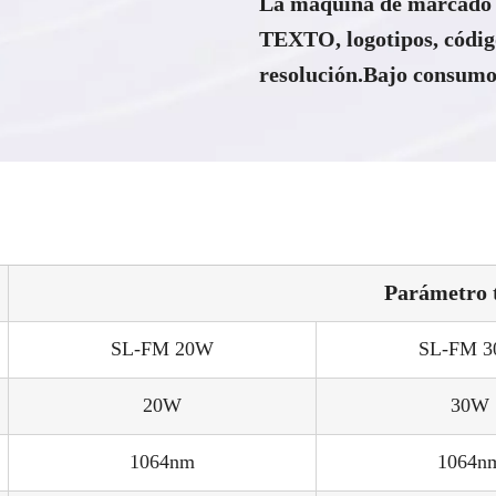
La máquina de marcado l
TEXTO, logotipos, códig
resolución.Bajo consumo
Parámetro 
SL-FM 20W
SL-FM 
20W
30W
1064nm
1064n