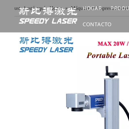
HOGAR
PRODU
usted está aquí:
Hogar
»
Máquina de impresión láse
MÁQ
CONTACTO
MÁQ
MÁQ
MÁQ
MÁQ
MÁQ
REP