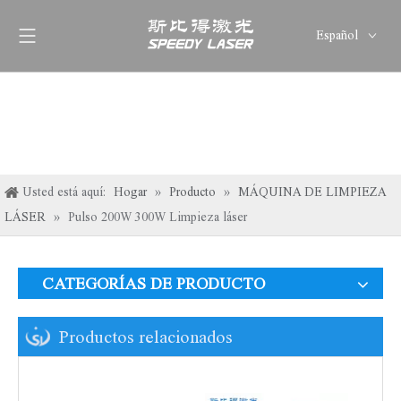
Español
English
简体中文
العربية
Français
Pусский
Usted está aquí:
Hogar
»
Producto
»
MÁQUINA DE LIMPIEZA
Deutsch
LÁSER
»
Pulso 200W 300W Limpieza láser
Italiano
ไทย
CATEGORÍAS DE PRODUCTO
Productos relacionados