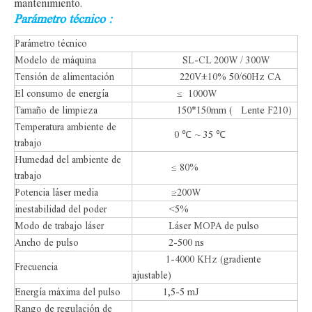
mantenimiento.
Parámetro técnico :
Parámetro técnico
Modelo de máquina
SL-CL 200W / 300W
Tensión de alimentación
220V±10% 50/60Hz CA
El consumo de energía
≤ 1000W
Tamaño de limpieza
150*150mm ( Lente F210）
Temperatura ambiente de
0 ℃ ~ 35 ℃
trabajo
Humedad del ambiente de
≤ 80%
trabajo
Potencia láser media
≥200W
inestabilidad del poder
<5%
Modo de trabajo láser
Láser MOPA de pulso
Ancho de pulso
2-500 ns
1-4000 KHz (gradiente
Frecuencia
ajustable)
Energía máxima del pulso
1,5-5 mJ
Rango de regulación de