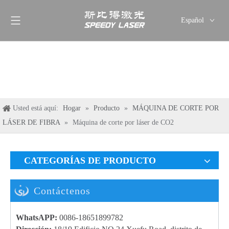
Español
English
简体中文
العربية
Français
Pусский
Usted está aquí:
Hogar
»
Producto
»
MÁQUINA DE CORTE POR
Deutsch
LÁSER DE FIBRA
»
Máquina de corte por láser de CO2
Italiano
ไทย
CATEGORÍAS DE PRODUCTO
Contáctenos
WhatsAPP:
0086-18651899782