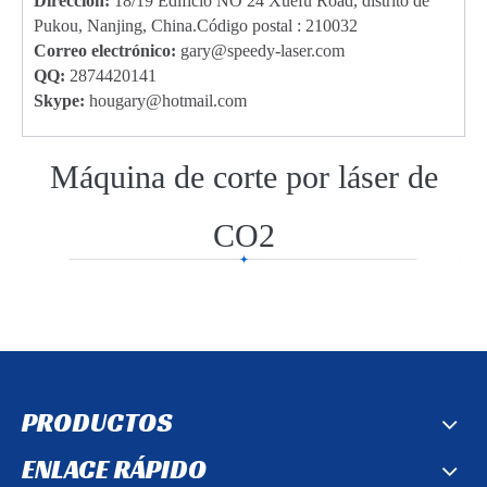
Dirección:
18/19 Edificio NO 24 Xuefu Road, distrito de
Pukou, Nanjing, China.Código postal : 210032
Correo electrónico:
g
ary@speedy-laser.com
QQ:
2874420141
Skype:
hougary@hotmail.com
Máquina de corte por láser de
CO2
PRODUCTOS
ENLACE RÁPIDO