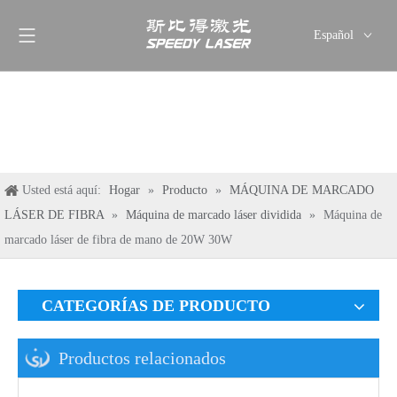
Español
English
简体中文
العربية
Français
Pусский
Usted está aquí:
Hogar
»
Producto
»
MÁQUINA DE MARCADO
Deutsch
LÁSER DE FIBRA
»
Máquina de marcado láser dividida
»
Máquina de
Italiano
marcado láser de fibra de mano de 20W 30W
ไทย
CATEGORÍAS DE PRODUCTO
Productos relacionados