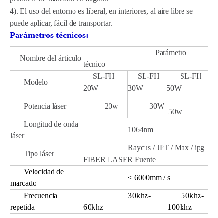
4). El uso del entorno es liberal, en interiores, al aire libre se
puede aplicar, fácil de transportar.
Parámetros técnicos:
Parámetro
Nombre del árticulo
técnico
SL-FH
SL-FH
SL-FH
Modelo
20W
30W
50W
Potencia láser
20w
30W
50w
Longitud de onda
1064nm
láser
Raycus / JPT / Max / ipg
Tipo láser
FIBER LASER Fuente
Velocidad de
≤ 6000mm / s
marcado
Frecuencia
30khz-
50khz-
repetida
60khz
100khz