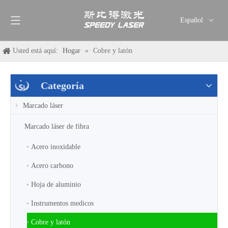
Español
English
Usted está aquí:
Hogar
»
Cobre y latón
简体中文
العربية
Français
Categoría
Pусский
Marcado láser
Deutsch
Italiano
Marcado láser de fibra
ไทย
Acero inoxidable
Acero carbono
Hoja de aluminio
Instrumentos medicos
Cobre y latón