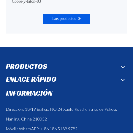
Cobre-y-latón-03
Los productos
PRODUCTOS
ENLACE RÁPIDO
INFORMACIÓN
Dirección: 18/19 Edificio NO 24 Xuefu Road, distrito de Pukou,
Nanjing, China.210032
Móvil / WhatsAPP: + 86 186 5189 9782