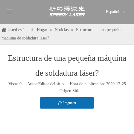
Español
English
Usted está aquí:
Hogar
»
Noticias
»
Estructura de una pequeña
简体中文
máquina de soldadura láser?
العربية
Français
Estructura de una pequeña máquina
Pусский
Deutsch
de soldadura láser?
Italiano
ไทย
Vistas:
0
Autor:Editor del sitio Hora de publicación: 2020-12-25
Origen:
Sitio
Preguntar