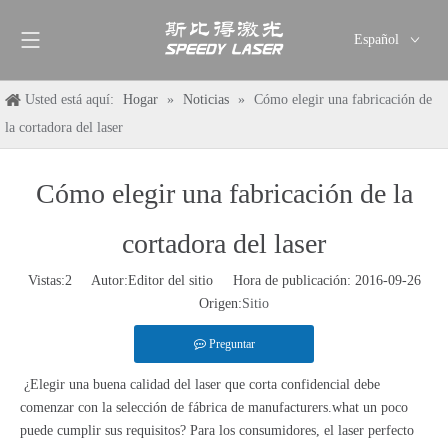
Español
English
Usted está aquí:
Hogar
»
Noticias
»
Cómo elegir una fabricación de
简体中文
la cortadora del laser
العربية
Français
Cómo elegir una fabricación de la
Pусский
Deutsch
cortadora del laser
Italiano
ไทย
Vistas:
2
Autor:Editor del sitio Hora de publicación: 2016-09-26
Origen:
Sitio
Preguntar
¿Elegir una buena calidad del laser que corta confidencial debe
comenzar con la selección de fábrica de manufacturers.what un poco
puede cumplir sus requisitos? Para los consumidores, el laser perfecto