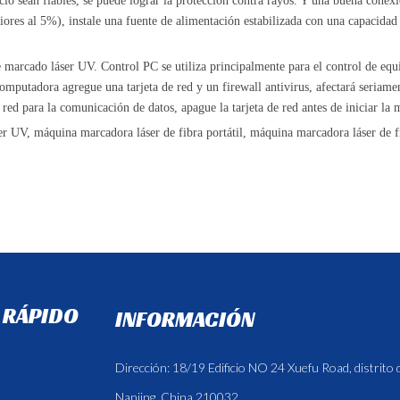
cio sean fiables, se puede lograr la protección contra rayos. Y una buena conex
riores al 5%), instale una fuente de alimentación estabilizada con una capacida
 marcado láser UV. Control PC se utiliza principalmente para el control de equ
computadora agregue una tarjeta de red y un firewall antivirus, afectará seriame
e red para la comunicación de datos, apague la tarjeta de red antes de iniciar la
er UV, máquina marcadora láser de fibra portátil, máquina marcadora láser de f
 RÁPIDO
INFORMACIÓN
Dirección: 18/19 Edificio NO 24 Xuefu Road, distrito
Nanjing, China.210032