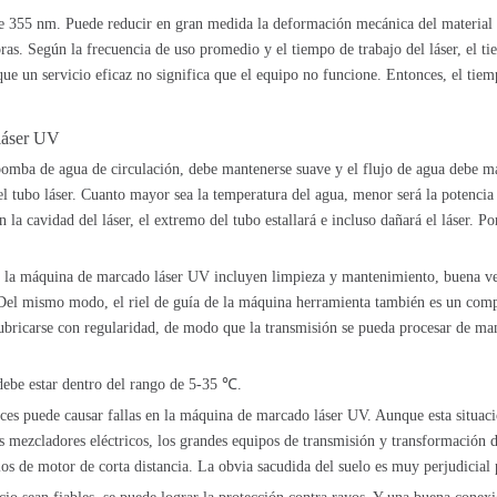
 355 nm. Puede reducir en gran medida la deformación mecánica del material y
oras. Según la frecuencia de uso promedio y el tiempo de trabajo del láser, el ti
que un servicio eficaz no significa que el equipo no funcione. Entonces, el tie
 láser UV
 bomba de agua de circulación, debe mantenerse suave y el flujo de agua debe m
el tubo láser. Cuanto mayor sea la temperatura del agua, menor será la potencia 
a cavidad del láser, el extremo del tubo estallará e incluso dañará el láser. Por
e la máquina de marcado láser UV incluyen limpieza y mantenimiento, buena ve
Del mismo modo, el riel de guía de la máquina herramienta también es un compo
ricarse con regularidad, de modo que la transmisión se pueda procesar de manera
ebe estar dentro del rango de 5-35 ℃.
veces puede causar fallas en la máquina de marcado láser UV. Aunque esta situa
s mezcladores eléctricos, los grandes equipos de transmisión y transformación de
os de motor de corta distancia. La obvia sacudida del suelo es muy perjudicial 