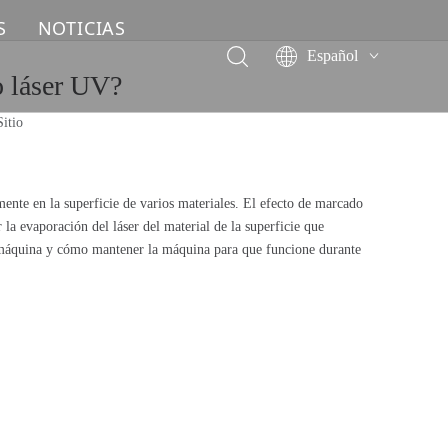
S
NOTICIAS
Español
o láser UV?
English
简体中文
Sitio
العربية
Français
Pусский
mente en la superficie de varios materiales. El efecto de marcado
Deutsch
 la evaporación del láser del material de la superficie que
la máquina y cómo mantener la máquina para que funcione durante
Italiano
ไทย