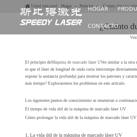
Usted está aquí:
Hogar
»
Noticias
»
¿Cuánto dura la vid
HOGAR
PRODU
MÁQ
¿Cuánto du
CONTACTO
Vist
MÁQ
MÁQ
El principio de
Máquina de marcado láser UV
es similar a la otr
MÁQ
es que el láser de longitud de onda corta interrumpe directamente
expone la sustancia profunda) para mostrar los patrones y carac
más tiempo? Exploraremos los problemas en este artículo.
MÁQ
MÁQ
Los siguientes puntos de conocimiento se enumeran a continuaci
El tiempo de vida útil de la máquina de marcado láser UV
REP
Cómo prolongar la vida útil de la máquina de marcado láser UV
1. La vida útil de la máquina de marcado láser UV