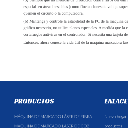
(5) Siempre que las medidas de protección contra rayos del edifi
especial: en áreas inestables (como fluctuaciones de voltaje supe
quemen el circuito o la computadora.
(6) Mantenga y controle la estabilidad de la PC de la máquina de
gráfico necesario, no utilice planos especiales. A medida que la 
cortafuegos antivirus en el controlador. Si necesita una tarjeta d
Entonces, ahora conoce la vida útil de la máquina marcadora lás
PRODUCTOS
ENLACE
MÁQUINA DE MARCADO LÁSER DE FIBRA
Nuevo hogar
MÁQUINA DE MARCADO LÁSER DE CO2
productos