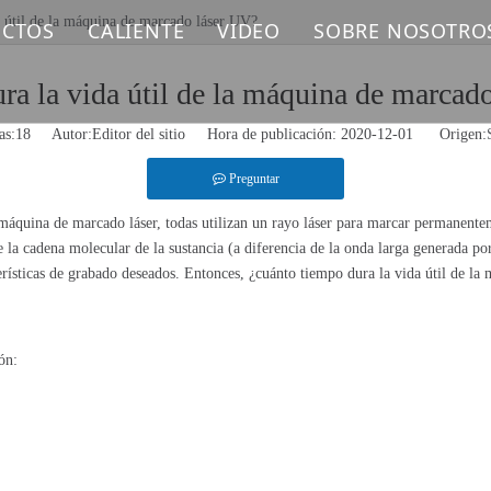
a útil de la máquina de marcado láser UV?
CTOS
CALIENTE
VIDEO
SOBRE NOSOTRO
UINA DE MARCADO LÁSER DE FIBRA
Máquina de marcado láser
ra la vida útil de la máquina de marcad
as:
18
Autor:Editor del sitio Hora de publicación: 2020-12-01 Origen:
UINA DE MARCADO LÁSER UV
Máquina de corte por láser de fibra
Preguntar
UINA DE MARCADO LÁSER DE CO2
a máquina de marcado láser, todas utilizan un rayo láser para marcar permanente
UINA DE SOLDADURA LÁSER
 la cadena molecular de la sustancia (a diferencia de la onda larga generada por
terísticas de grabado deseados. Entonces, ¿cuánto tiempo dura la vida útil de 
UINA DE LIMPIEZA LÁSER
UINA DE CORTE LÁSER DE FIBRA
ón:
UESTOS LÁSER