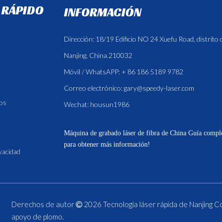
 RÁPIDO
INFORMACIÓN
Dirección: 18/19 Edificio NO 24 Xuefu Road, distrito
Nanjing, China.210032
Móvil / WhatsAPP: + 86 186 5189 9782
Correo electrónico:
gary@speedy-laser.com
os
Wechat: housun1986
Máquina de grabado láser de fibra de China
Guía comple
para obtener más información!
ivacidad
Derechos de autor
2026
Tecnología láser rápida de Nanjing Co

apoyo de
plomo
.