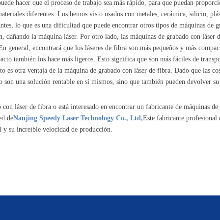
 puede hacer que el proceso de trabajo sea más rápido, para que puedan propor
ateriales diferentes. Los hemos visto usados ​​con metales, cerámica, silicio, p
tes, lo que es una dificultad que puede encontrar otros tipos de máquinas de gr
n, dañando la máquina láser. Por otro lado, las máquinas de grabado con láser d
n general, encontrará que los láseres de fibra son más pequeños y más compact
acto también los hace más ligeros. Esto significa que son más fáciles de trans
o es otra ventaja de la máquina de grabado con láser de fibra. Dado que las co
 solo son una solución rentable en sí mismos, sino que también pueden devolver 
on láser de fibra o está interesado en encontrar un fabricante de máquinas de 
ed de
Nanjing Speedy Laser Technology Co., Ltd,
Este fabricante profesional
l y su increíble velocidad de producción.