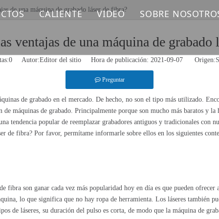
ajas de una máquina de grabado láser de fibra?
CTOS
CALIENTE
VIDEO
SOBRE NOSOTRO
UINA DE MARCADO LÁSER DE FIBRA
Máquina de marcado láser
as ventajas de una máquina de grabado l
tas:
0
Autor:Editor del sitio Hora de publicación: 2021-09-07 Origen:
S
UINA DE MARCADO LÁSER UV
Máquina de corte por láser de fibra
Preguntar
UINA DE MARCADO LÁSER DE CO2
quinas de grabado en el mercado. De hecho, no son el tipo más utilizado. Enco
UINA DE SOLDADURA LÁSER
n de máquinas de grabado. Principalmente porque son mucho más baratos y la hist
 una tendencia popular de reemplazar grabadores antiguos y tradicionales con n
er de fibra? Por favor, permítame informarle sobre ellos en los siguientes cont
UINA DE LIMPIEZA LÁSER
UINA DE CORTE LÁSER DE FIBRA
UESTOS LÁSER
de fibra son ganar cada vez más popularidad hoy en día es que pueden ofrecer a l
 máquina, lo que significa que no hay ropa de herramienta. Los láseres también
os de láseres, su duración del pulso es corta, de modo que la máquina de graba