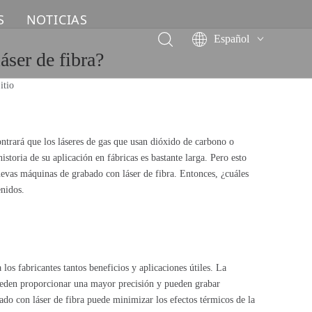
S
NOTICIAS
Español
áser de fibra?
English
简体中文
itio
العربية
Français
Pусский
ntrará que los láseres de gas que usan dióxido de carbono o
Deutsch
oria de su aplicación en fábricas es bastante larga. Pero esto
uevas máquinas de grabado con láser de fibra. Entonces, ¿cuáles
Italiano
enidos.
ไทย
os fabricantes tantos beneficios y aplicaciones útiles. La
 pueden proporcionar una mayor precisión y pueden grabar
do con láser de fibra puede minimizar los efectos térmicos de la