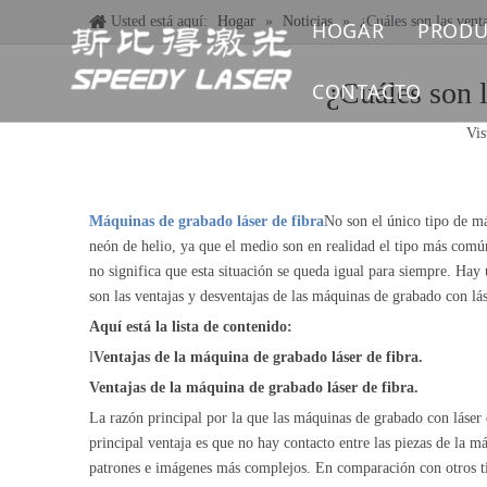
Usted está aquí:
Hogar
»
Noticias
»
¿Cuáles son las vent
HOGAR
PRODU
MÁQ
¿Cuáles son l
CONTACTO
Vis
MÁQ
MÁQ
Máquinas de grabado láser de fibra
No son el único tipo de má
MÁQ
neón de helio, ya que el medio son en realidad el tipo más comú
no significa que esta situación se queda igual para siempre. Hay
son las ventajas y desventajas de las máquinas de grabado con lás
MÁQ
Aquí está la lista de contenido:
MÁQ
l
Ventajas de la máquina de grabado láser de fibra.
Ventajas de la máquina de grabado láser de fibra.
REP
La razón principal por la que las máquinas de grabado con láser 
principal ventaja es que no hay contacto entre las piezas de la
patrones e imágenes más complejos. En comparación con otros tip